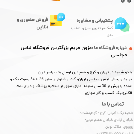
فروش حضوری و
پشتیبانی و مشاوره
آنلاین
کمک در تعیین سایز و انتخاب
مدل
درباره فروشگاه ما :
مزون مریم بزرگترین فروشگاه لباس
مجلسی
با دو شعبه در تهران و کرج و همچنین ارسال به سراسر ایران
تولید و بخش لباس مجلسی ارزان، کت و شلوار از سایز 36 تا 54 بصرت تک و
عمده با بیش از 30 سال سابقه دارای مجوز از اتحادیه پوشاک و دارای نماد
الکترونیک کسب و کار مجازی
تماس با ما
شعبه یک: آدرس: کرج - گوهردشت-
خیابان آزادی خیابان هفتم غربی-
روبروی املاک نوین
​​​​​​​تلفن: 02634427566