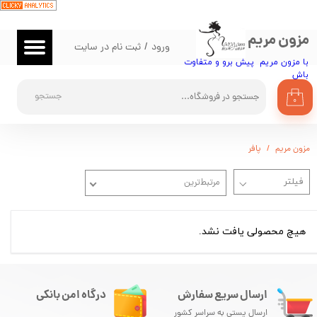
حساب کاربری من
مزون مریم
ورود
/
ثبت نام در سایت
تغییر گذر واژه
با مزون مریم پیش برو و متفاوت
باش​​​​​​​
سفارشات
جستجو
۰
خروج از حساب کاربری
مزون مریم
پافر
مرتبط‌ترین
هیچ محصولی یافت نشد.
ارسال سریع سفارش
درگاه امن بانکی
ارسال پستی به سراسر کشور