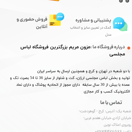
فروش حضوری و
پشتیبانی و مشاوره
آنلاین
کمک در تعیین سایز و انتخاب
مدل
درباره فروشگاه ما :
مزون مریم بزرگترین فروشگاه لباس
مجلسی
با دو شعبه در تهران و کرج و همچنین ارسال به سراسر ایران
تولید و بخش لباس مجلسی ارزان، کت و شلوار از سایز 36 تا 54 بصرت تک و
عمده با بیش از 30 سال سابقه دارای مجوز از اتحادیه پوشاک و دارای نماد
الکترونیک کسب و کار مجازی
تماس با ما
شعبه یک: آدرس: کرج - گوهردشت-
خیابان آزادی خیابان هفتم غربی-
روبروی املاک نوین
​​​​​​​تلفن: 02634427566