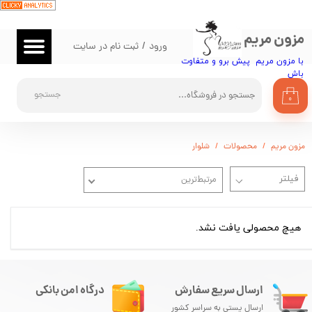
حساب کاربری من
مزون مریم
ورود
/
ثبت نام در سایت
تغییر گذر واژه
با مزون مریم پیش برو و متفاوت
باش​​​​​​​
سفارشات
جستجو
۰
خروج از حساب کاربری
مزون مریم
محصولات
شلوار
مرتبط‌ترین
هیچ محصولی یافت نشد.
ارسال سریع سفارش
درگاه امن بانکی
ارسال پستی به سراسر کشور