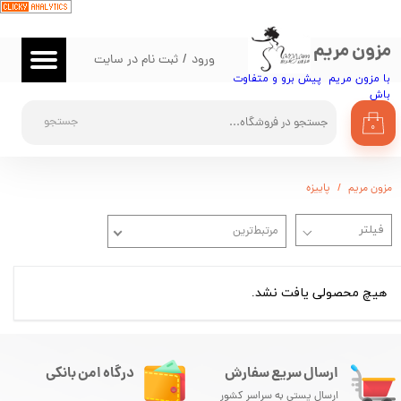
حساب کاربری من
مزون مریم
ورود
/
ثبت نام در سایت
تغییر گذر واژه
با مزون مریم پیش برو و متفاوت
باش​​​​​​​
سفارشات
جستجو
۰
خروج از حساب کاربری
مزون مریم
پاییزه
مرتبط‌ترین
هیچ محصولی یافت نشد.
ارسال سریع سفارش
درگاه امن بانکی
ارسال پستی به سراسر کشور