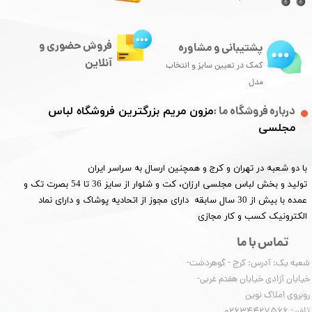
فروش حضوری و
پشتیبانی و مشاوره
آنلاین
کمک در تعیین سایز و انتخاب
مدل
درباره فروشگاه ما :
مزون مریم بزرگترین فروشگاه لباس
مجلسی
با دو شعبه در تهران و کرج و همچنین ارسال به سراسر ایران
تولید و بخش لباس مجلسی ارزان، کت و شلوار از سایز 36 تا 54 بصرت تک و
عمده با بیش از 30 سال سابقه دارای مجوز از اتحادیه پوشاک و دارای نماد
الکترونیک کسب و کار مجازی
تماس با ما
شعبه یک: آدرس: کرج - گوهردشت-
خیابان آزادی خیابان هفتم غربی-
روبروی املاک نوین
​​​​​​​تلفن: 02634427566