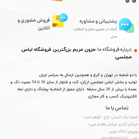
فروش حضوری و
پشتیبانی و مشاوره
آنلاین
کمک در تعیین سایز و انتخاب
مدل
درباره فروشگاه ما :
مزون مریم بزرگترین فروشگاه لباس
مجلسی
با دو شعبه در تهران و کرج و همچنین ارسال به سراسر ایران
تولید و بخش لباس مجلسی ارزان، کت و شلوار از سایز 36 تا 54 بصرت تک و
عمده با بیش از 30 سال سابقه دارای مجوز از اتحادیه پوشاک و دارای نماد
الکترونیک کسب و کار مجازی
تماس با ما
شعبه یک: آدرس: کرج - گوهردشت-
خیابان آزادی خیابان هفتم غربی-
روبروی املاک نوین
​​​​​​​تلفن: 02634427566