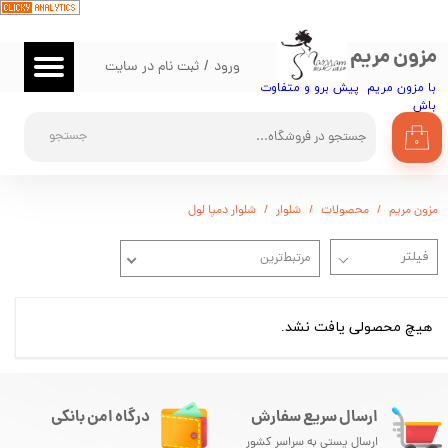
حساب کاربری من
مزون مریم
ورود
/
ثبت نام در سایت
تغییر گذر واژه
با مزون مریم پیش برو و متفاوت
باش​​​​​​​
سفارشات
جستجو
۰
خروج از حساب کاربری
مزون مریم
محصولات
شلوار
شلوار دمپا لول
مرتبط‌ترین
هیچ محصولی یافت نشد.
ارسال سریع سفارش
درگاه امن بانکی
ارسال پستی به سراسر کشور