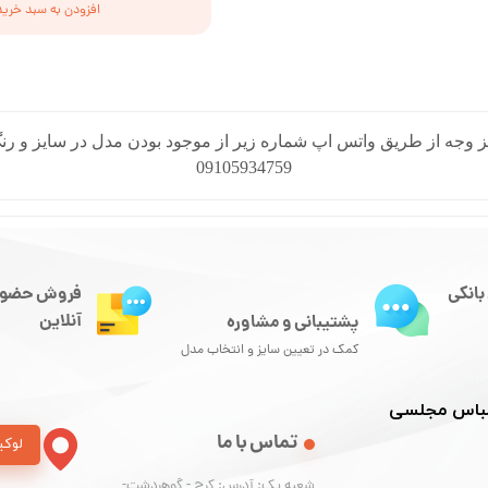
افزودن به سبد خرید
 وجه از طریق واتس اپ شماره زیر از موجود بودن مدل در سایز و رنگ
09105934759
بانکی
فروش حضور
آنلاین
پشتیبانی و مشاوره
کمک در تعیین سایز و انتخاب مدل
 لباس مجلسی
تماس با ما
لوکی
شعبه یک: آدرس: کرج - گوهردشت-