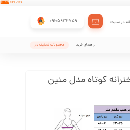
09105934759
ام در سایت
۰
ری من
اژه
راهنمای خرید
محصولات تحفیف دار
اب کاربری
ترانه کوتاه مدل متین