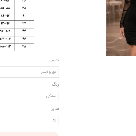
جنس
تور و آستر
رنگ
مشکی
سایز
36