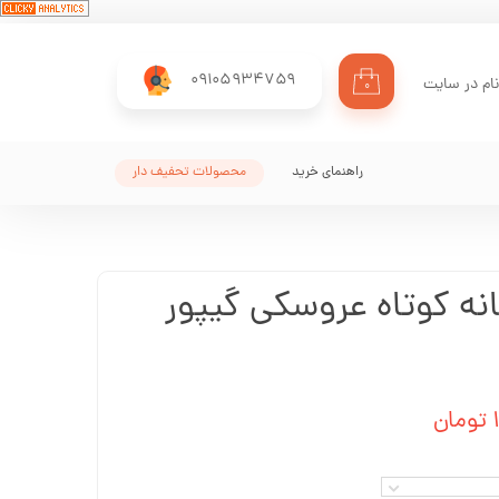
09105934759
ام در سایت
۰
ری من
اژه
راهنمای خرید
محصولات تحفیف دار
اب کاربری
نه کوتاه عروسکی گیپور
ن