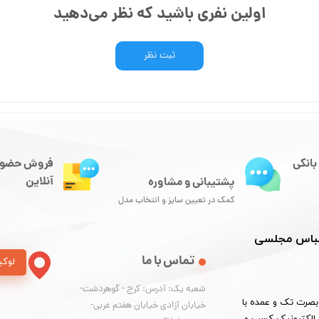
اولین نفری باشید که نظر می‌دهید
ثبت نظر
بانکی
فروش حضور
آنلاین
پشتیبانی و مشاوره
کمک در تعیین سایز و انتخاب مدل
 لباس مجلسی
تماس با ما
لوکی
شعبه یک: آدرس: کرج - گوهردشت-
لید و بخش لباس مجلسی ارزان، کت و شلوار از سایز 36 تا 54 بصرت تک و عمده با
خیابان آزادی خیابان هفتم غربی-
نماد الکترونیک کسب و