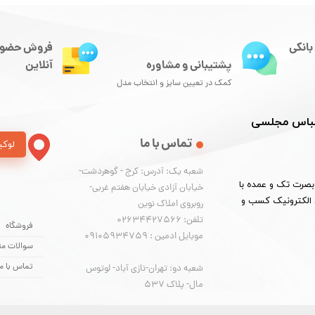
بانکی
فروش حضور
آنلاین
پشتیبانی و مشاوره
کمک در تعیین سایز و انتخاب مدل
 لباس مجلسی
تماس با ما
لوکی
شعبه یک: آدرس: کرج - گوهردشت-
لید و بخش لباس مجلسی ارزان، کت و شلوار از سایز 36 تا 54 بصرت تک و عمده با
خیابان آزادی خیابان هفتم غربی-
نماد الکترونیک کسب و
روبروی املاک نوین
​​​​​​​تلفن: 02634427566
فروشگاه
موبایل ادمین : 09105934759
سوالات مت
تماس با ما
شعبه دو: تهران-نازی آباد- لوتوس
مال- پلاک 537