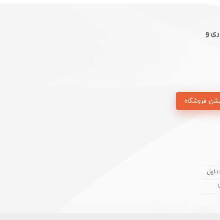
ی و
شن فروشگاه
داول