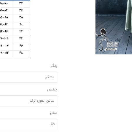
رنگ
مشکی
جنس
ساتن ایغوره ترک
سایز
38