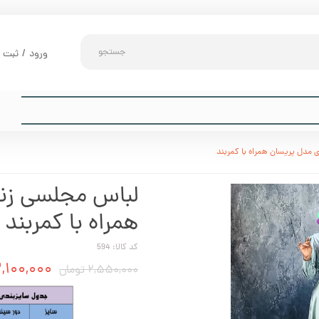
جستجو
ورود
/
ثبت ن
حساب کارب
تغییر گذر و
سفارشات
 مدل پریسان همراه با کمربند
خروج از حس
لباس مجلسی زنا
همراه با کمربند
کد کالا: 594
۲,۱۰۰,۰۰۰ توما
۲,۵۵۰,۰۰۰ تومان