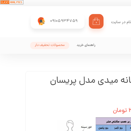
09105934759
ام در سایت
۰
ری من
اژه
راهنمای خرید
محصولات تحفیف دار
اب کاربری
نه میدی مدل پریسان
ن