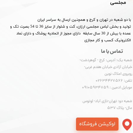
مجلسی
با دو شعبه در تهران و کرج و همچنین ارسال به سراسر ایران
تولید و بخش لباس مجلسی ارزان، کت و شلوار از سایز 36 تا 54 بصرت تک و
عمده با بیش از 30 سال سابقه دارای مجوز از اتحادیه پوشاک و دارای نماد
الکترونیک کسب و کار مجازی
تماس با ما
شعبه یک: آدرس: کرج - گوهردشت-
خیابان آزادی خیابان هفتم غربی-
روبروی املاک نوین
​​​​​​​تلفن: 02634427566
موبایل ادمین : 09105934759
شعبه دو: تهران-نازی آباد- لوتوس
مال- پلاک 537
لوکیشن فروشگاه