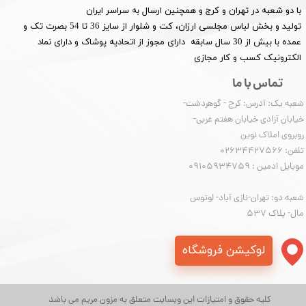
با دو شعبه در تهران و کرج و همچنین ارسال به سراسر ایران
تولید و بخش لباس مجلسی ارزان، کت و شلوار از سایز 36 تا 54 بصرت تک و
عمده با بیش از 30 سال سابقه دارای مجوز از اتحادیه پوشاک و دارای نماد
الکترونیک کسب و کار مجازی
تماس با ما
شعبه یک: آدرس: کرج - گوهردشت-
خیابان آزادی خیابان هفتم غربی-
روبروی املاک نوین
​​​​​​​تلفن: 02634427566
موبایل ادمین : 09105934759
شعبه دو: تهران-نازی آباد- لوتوس
مال- پلاک 537
لوکیشن فروشگاه
کلیه حقوق و امتیازات این وبسایت متعلق به مزون مریم می باشد