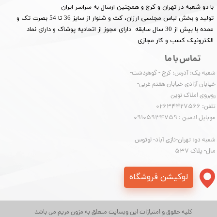
با دو شعبه در تهران و کرج و همچنین ارسال به سراسر ایران
تولید و بخش لباس مجلسی ارزان، کت و شلوار از سایز 36 تا 54 بصرت تک و
عمده با بیش از 30 سال سابقه دارای مجوز از اتحادیه پوشاک و دارای نماد
الکترونیک کسب و کار مجازی
تماس با ما
شعبه یک: آدرس: کرج - گوهردشت-
خیابان آزادی خیابان هفتم غربی-
روبروی املاک نوین
​​​​​​​تلفن: 02634427566
موبایل ادمین : 09105934759
شعبه دو: تهران-نازی آباد- لوتوس
مال- پلاک 537
لوکیشن فروشگاه
کلیه حقوق و امتیازات این وبسایت متعلق به مزون مریم می باشد