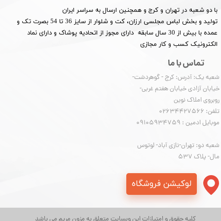
با دو شعبه در تهران و کرج و همچنین ارسال به سراسر ایران
تولید و بخش لباس مجلسی ارزان، کت و شلوار از سایز 36 تا 54 بصرت تک و
عمده با بیش از 30 سال سابقه دارای مجوز از اتحادیه پوشاک و دارای نماد
الکترونیک کسب و کار مجازی
تماس با ما
شعبه یک: آدرس: کرج - گوهردشت-
خیابان آزادی خیابان هفتم غربی-
روبروی املاک نوین
​​​​​​​تلفن: 02634427566
موبایل ادمین : 09105934759
شعبه دو: تهران-نازی آباد- لوتوس
مال- پلاک 537
لوکیشن فروشگاه
کلیه حقوق و امتیازات این وبسایت متعلق به مزون مریم می باشد