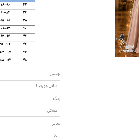
جنس
ساتن جورجینا
رنگ
مشکی
سایز
36