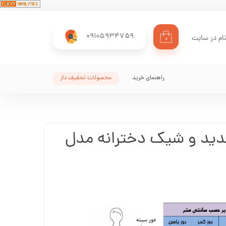
09105934759
ام در سایت
۰
ری من
اژه
راهنمای خرید
محصولات تحفیف دار
اب کاربری
ید و شیک دخترانه مدل