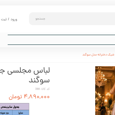
جستجو
ورود
/
ثبت ن
حساب کارب
تغییر گذر و
سفارشات
شیک دخترانه مدل سوگند
خروج از حس
لباس مجلسی جد
سوگند
کد کالا: 388
۴,۸۹۰,۰۰۰ تومان