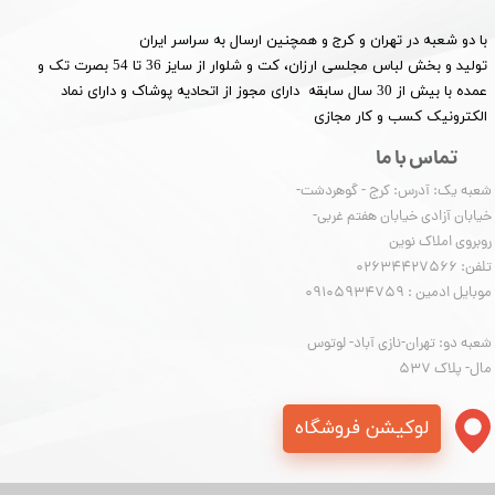
با دو شعبه در تهران و کرج و همچنین ارسال به سراسر ایران
تولید و بخش لباس مجلسی ارزان، کت و شلوار از سایز 36 تا 54 بصرت تک و
عمده با بیش از 30 سال سابقه دارای مجوز از اتحادیه پوشاک و دارای نماد
الکترونیک کسب و کار مجازی
تماس با ما
شعبه یک: آدرس: کرج - گوهردشت-
خیابان آزادی خیابان هفتم غربی-
روبروی املاک نوین
​​​​​​​تلفن: 02634427566
موبایل ادمین : 09105934759
شعبه دو: تهران-نازی آباد- لوتوس
مال- پلاک 537
لوکیشن فروشگاه