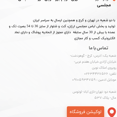
مجلسی
با دو شعبه در تهران و کرج و همچنین ارسال به سراسر ایران
تولید و بخش لباس مجلسی ارزان، کت و شلوار از سایز 36 تا 54 بصرت تک و
عمده با بیش از 30 سال سابقه دارای مجوز از اتحادیه پوشاک و دارای نماد
الکترونیک کسب و کار مجازی
تماس با ما
شعبه یک: آدرس: کرج - گوهردشت-
خیابان آزادی خیابان هفتم غربی-
روبروی املاک نوین
​​​​​​​تلفن: 02634427566
موبایل ادمین : 09105934759
شعبه دو: تهران-نازی آباد- لوتوس
مال- پلاک 537
لوکیشن فروشگاه