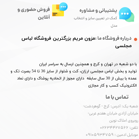
فروش حضوری و
پشتیبانی و مشاوره
آنلاین
کمک در تعیین سایز و انتخاب
مدل
درباره فروشگاه ما :
مزون مریم بزرگترین فروشگاه لباس
مجلسی
با دو شعبه در تهران و کرج و همچنین ارسال به سراسر ایران
تولید و بخش لباس مجلسی ارزان، کت و شلوار از سایز 36 تا 54 بصرت تک و
عمده با بیش از 30 سال سابقه دارای مجوز از اتحادیه پوشاک و دارای نماد
الکترونیک کسب و کار مجازی
تماس با ما
شعبه یک: آدرس: کرج - گوهردشت-
خیابان آزادی خیابان هفتم غربی-
روبروی املاک نوین
​​​​​​​تلفن: 02634427566
موبایل ادمین : 09105934759