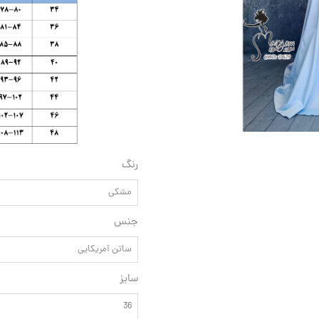
رنگ
مشکی
جنس
ساتن آمریکایی
سایز
36