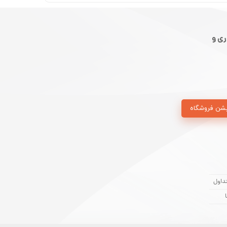
ی و
شن فروشگاه
داول