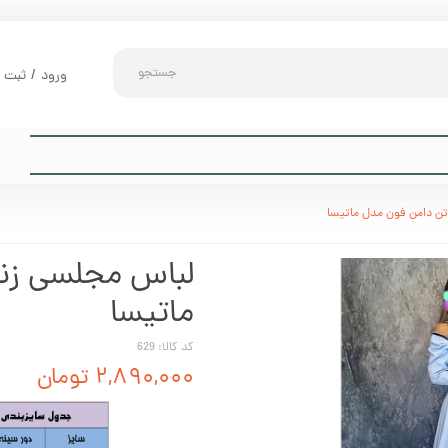
جستجو
ورود
/
ثبت ن
حساب کارب
تغییر گذر و
سفارشات
تن دامن فون مدل ماتیسا
خروج از حس
لباس مجلسی زنا
ماتیسا
کد کالا: 629
۲,۸۹۰,۰۰۰ تومان