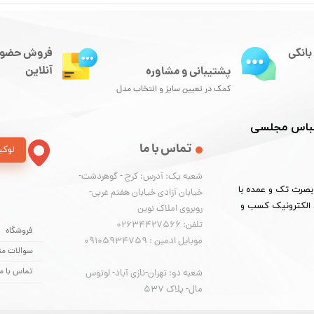
بانکی
فروش حضور
آنلاین
پشتیبانی و مشاوره
کمک در تعیین سایز و انتخاب مدل
 لباس مجلسی
تماس با ما
لوکی
شعبه یک: آدرس: کرج - گوهردشت-
لید و بخش لباس مجلسی ارزان، کت و شلوار از سایز 36 تا 54 بصرت تک و عمده با
خیابان آزادی خیابان هفتم غربی-
نماد الکترونیک کسب و
روبروی املاک نوین
​​​​​​​تلفن: 02634427566
فروشگاه
موبایل ادمین : 09105934759
سوالات مت
تماس با ما
شعبه دو: تهران-نازی آباد- لوتوس
مال- پلاک 537