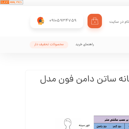
09105934759
ام در سایت
۰
ری من
اژه
راهنمای خرید
محصولات تحفیف دار
اب کاربری
نه ساتن دامن فون مدل