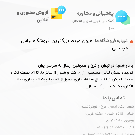
فروش حضوری و
پشتیبانی و مشاوره
آنلاین
کمک در تعیین سایز و انتخاب
مدل
درباره فروشگاه ما :
مزون مریم بزرگترین فروشگاه لباس
مجلسی
با دو شعبه در تهران و کرج و همچنین ارسال به سراسر ایران
تولید و بخش لباس مجلسی ارزان، کت و شلوار از سایز 36 تا 54 بصرت تک و
عمده با بیش از 30 سال سابقه دارای مجوز از اتحادیه پوشاک و دارای نماد
الکترونیک کسب و کار مجازی
تماس با ما
شعبه یک: آدرس: کرج - گوهردشت-
خیابان آزادی خیابان هفتم غربی-
روبروی املاک نوین
​​​​​​​تلفن: 02634427566
موبایل ادمین : 09105934759