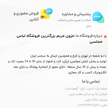
فروش حضوری و
پشتیبانی و مشاوره
آنلاین
کمک در تعیین سایز و انتخاب
مدل
درباره فروشگاه ما :
مزون مریم بزرگترین فروشگاه لباس
مجلسی
با دو شعبه در تهران و کرج و همچنین ارسال به سراسر ایران
تولید و بخش لباس مجلسی ارزان، کت و شلوار از سایز 36 تا 54 بصرت تک و
عمده با بیش از 30 سال سابقه دارای مجوز از اتحادیه پوشاک و دارای نماد
الکترونیک کسب و کار مجازی
تماس با ما
شعبه یک: آدرس: کرج - گوهردشت-
خیابان آزادی خیابان هفتم غربی-
روبروی املاک نوین
​​​​​​​تلفن: 02634427566