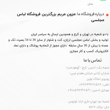
مدل
درباره فروشگاه ما :
مزون مریم بزرگترین فروشگاه لباس
مجلسی
با دو شعبه در تهران و کرج و همچنین ارسال به سراسر ایران
تولید و بخش لباس مجلسی ارزان، کت و شلوار از سایز 36 تا 54 بصرت تک و
عمده با بیش از 30 سال سابقه دارای مجوز از اتحادیه پوشاک و دارای نماد
الکترونیک کسب و کار مجازی
تماس با ما
شعبه یک: آدرس: کرج - گوهردشت-
خیابان آزادی خیابان هفتم غربی-
روبروی املاک نوین
​​​​​​​تلفن: 02634427566
موبایل ادمین : 09105934759
شعبه دو: تهران-نازی آباد- لوتوس
مال- پلاک 537