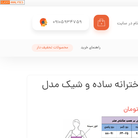
09105934759
ام در سایت
۰
ری من
اژه
راهنمای خرید
محصولات تحفیف دار
اب کاربری
ترانه ساده و شیک مدل