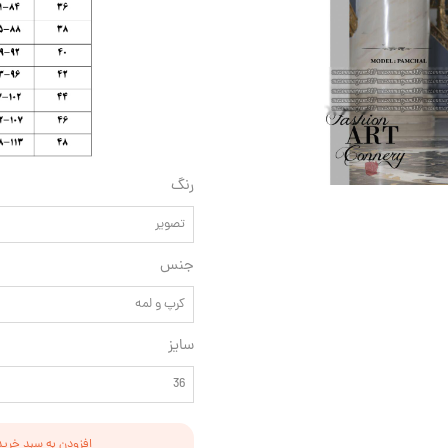
رنگ
تصویر
جنس
کرپ و لمه
سایز
36
افزودن به سبد خرید