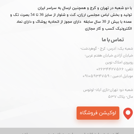
با دو شعبه در تهران و کرج و همچنین ارسال به سراسر ایران
تولید و بخش لباس مجلسی ارزان، کت و شلوار از سایز 36 تا 54 بصرت تک و
عمده با بیش از 30 سال سابقه دارای مجوز از اتحادیه پوشاک و دارای نماد
الکترونیک کسب و کار مجازی
تماس با ما
شعبه یک: آدرس: کرج - گوهردشت-
خیابان آزادی خیابان هفتم غربی-
روبروی املاک نوین
​​​​​​​تلفن: 02634427566
موبایل ادمین : 09105934759
شعبه دو: تهران-نازی آباد- لوتوس
مال- پلاک 537
لوکیشن فروشگاه