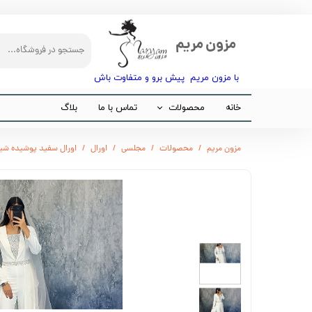
مزون مریم
با مزون مریم پیش برو و متفاوت باش​​​​​​​
خانه
محصولات
تماس با ما
بلاگ
مجلسی
مزون مریم
محصولات
مجلسی
اورال
اورال سفید پوشیده شیک کد 841 (بدو
مانتو
شلوار