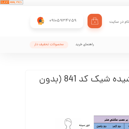
09105934759
ام در سایت
۰
ری من
اژه
راهنمای خرید
محصولات تحفیف دار
اب کاربری
اورال سفید پوشیده شیک کد 841 (بدون