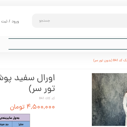
جستجو
ورود
/
ثبت ن
حساب کارب
تغییر گذر و
سفارشات
ن تور سر)
خروج از حس
تور سر)
کد کالا: 841
۴,۵۰۰,۰۰۰ تومان