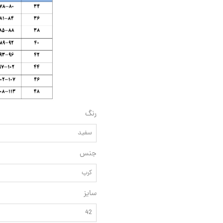
رنگ
سفید
جنس
کرپ
سایز
42