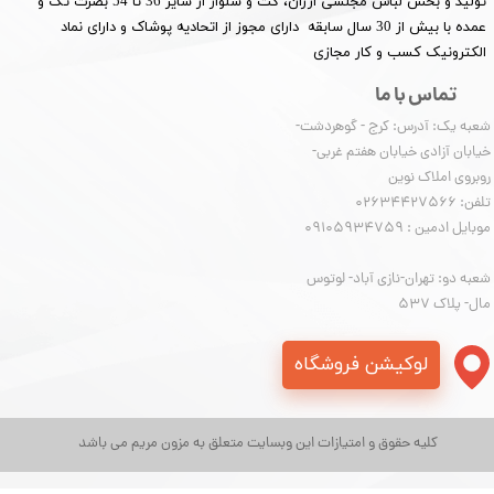
تولید و بخش لباس مجلسی ارزان، کت و شلوار از سایز 36 تا 54 بصرت تک و
عمده با بیش از 30 سال سابقه دارای مجوز از اتحادیه پوشاک و دارای نماد
الکترونیک کسب و کار مجازی
تماس با ما
شعبه یک: آدرس: کرج - گوهردشت-
خیابان آزادی خیابان هفتم غربی-
روبروی املاک نوین
​​​​​​​تلفن: 02634427566
موبایل ادمین : 09105934759
شعبه دو: تهران-نازی آباد- لوتوس
مال- پلاک 537
لوکیشن فروشگاه
کلیه حقوق و امتیازات این وبسایت متعلق به مزون مریم می باشد