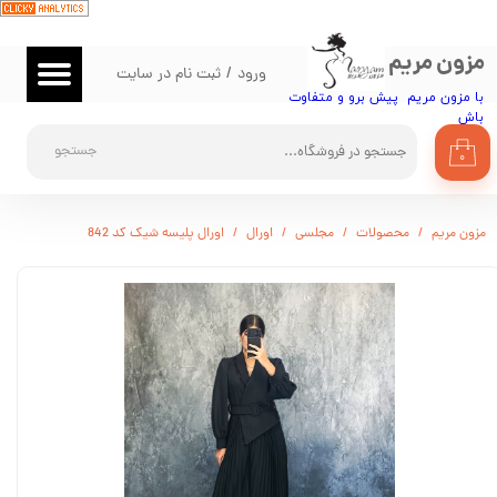
حساب کاربری من
مزون مریم
ورود
/
ثبت نام در سایت
تغییر گذر واژه
با مزون مریم پیش برو و متفاوت
باش​​​​​​​
سفارشات
جستجو
۰
خروج از حساب کاربری
مزون مریم
محصولات
مجلسی
اورال
اورال پلیسه شیک کد 842