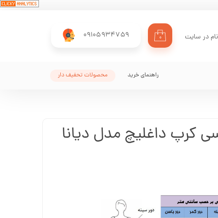
09105934759
ام در سایت
۰
ری من
اژه
راهنمای خرید
محصولات تحفیف دار
اب کاربری
سی کرپ داغلیچ مدل دیانا