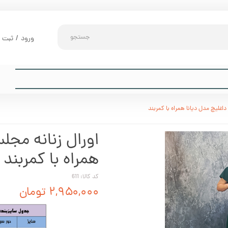
جستجو
ورود
/
ثبت ن
حساب کارب
تغییر گذر و
سفارشات
اغلیچ مدل دیانا همراه با کمربند
خروج از حس
اورال زنانه مجل
همراه با کمربند
کد کالا: 611
۲,۹۵۰,۰۰۰ تومان