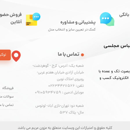
بانکی
فروش حضور
آنلاین
پشتیبانی و مشاوره
کمک در تعیین سایز و انتخاب مدل
 لباس مجلسی
تماس با ما
لوکی
شعبه یک: آدرس: کرج - گوهردشت-
لید و بخش لباس مجلسی ارزان، کت و شلوار از سایز 36 تا 54 بصرت تک و عمده با
خیابان آزادی خیابان هفتم غربی-
نماد الکترونیک کسب و
روبروی املاک نوین
​​​​​​​تلفن: 02634427566
فروشگاه
موبایل ادمین : 09105934759
سوالات مت
تماس با ما
شعبه دو: تهران-نازی آباد- لوتوس
مال- پلاک 537
کلیه حقوق و امتیازات این وبسایت متعلق به مزون مریم می باشد