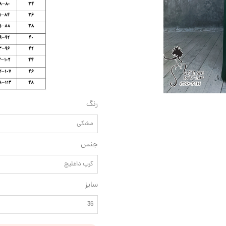
رنگ
مشکی
جنس
کرپ داغلیچ
سایز
36