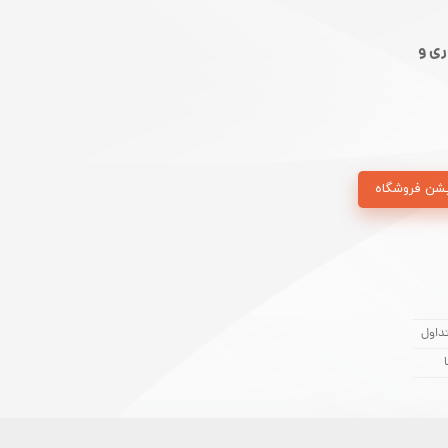
ی و
شن فروشگاه
داول