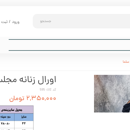
جستجو
ورود
/
ثبت ن
حساب کارب
تغییر گذر و
سفارشات
سلما
خروج از حس
اورال زنانه مج
کد کالا: 595
۲,۳۵۰,۰۰۰ تومان