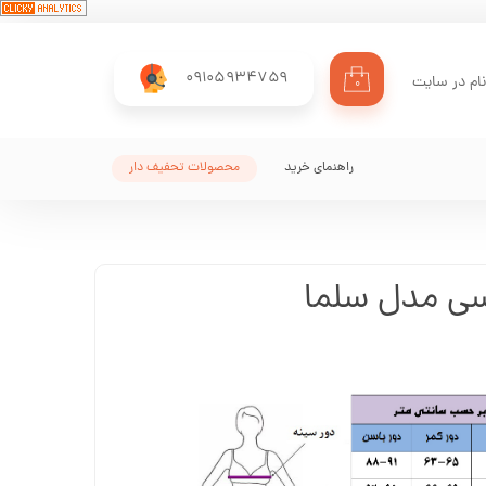
09105934759
ام در سایت
۰
ری من
اژه
راهنمای خرید
محصولات تحفیف دار
اب کاربری
لسی مدل سلما