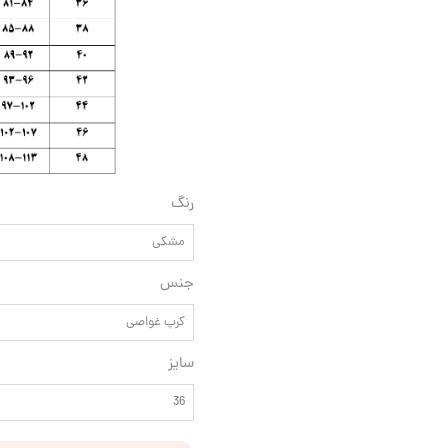
رنگ
مشکی
جنس
کرپ غواصی
سایز
36