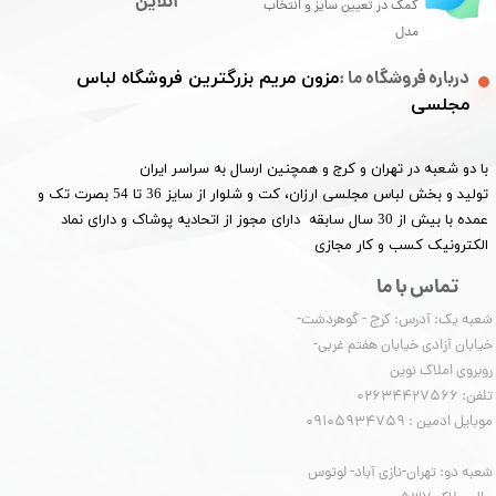
آنلاین
کمک در تعیین سایز و انتخاب
مدل
درباره فروشگاه ما :
مزون مریم بزرگترین فروشگاه لباس
مجلسی
با دو شعبه در تهران و کرج و همچنین ارسال به سراسر ایران
تولید و بخش لباس مجلسی ارزان، کت و شلوار از سایز 36 تا 54 بصرت تک و
عمده با بیش از 30 سال سابقه دارای مجوز از اتحادیه پوشاک و دارای نماد
الکترونیک کسب و کار مجازی
تماس با ما
شعبه یک: آدرس: کرج - گوهردشت-
خیابان آزادی خیابان هفتم غربی-
روبروی املاک نوین
​​​​​​​تلفن: 02634427566
موبایل ادمین : 09105934759
شعبه دو: تهران-نازی آباد- لوتوس