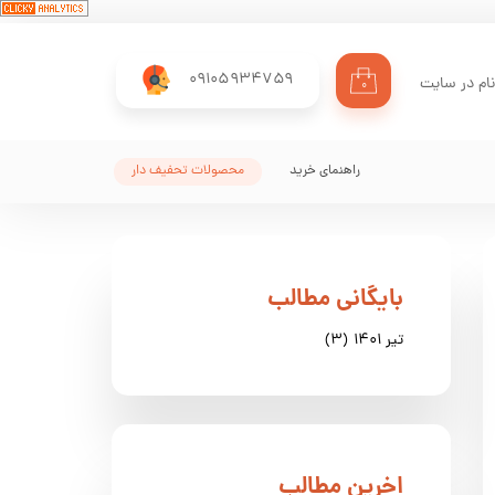
09105934759
ام در سایت
۰
ری من
اژه
راهنمای خرید
محصولات تحفیف دار
اب کاربری
​بایگانی مطالب
تیر ۱۴۰۱
(۳)
​اخرین مطالب